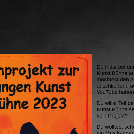
Du trittst bei d
Kunst Bühne au
möchtest den Auf
anschließend au
YouTube habe
Du willst Teil d
Kunst Bühne se
kein Projekt?
Du wolltest sc
ein Musik- oder