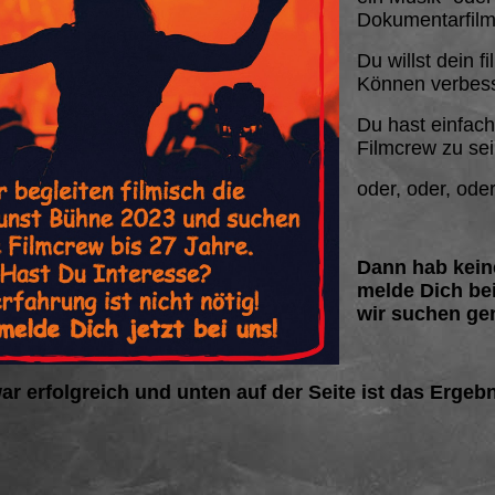
Dokumentarfilm
Du willst dein f
Können verbes
Du hast einfach
Filmcrew zu se
oder, oder, oder
Dann hab kein
melde Dich be
wir suchen ge
ar erfolgreich und unten auf der Seite ist das Ergeb