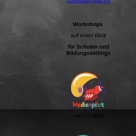
anmeldung@amks.org
Workshops
auf einen Blick
für Schulen und
Bildungssettings
von 7-12 Jahren