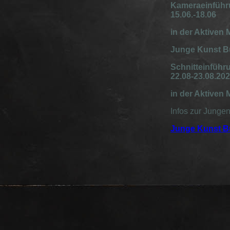
Kameraeinführ
15.06.-18.06
in der Aktiven
Junge Kunst Bü
Schnitteinführ
22.08-23.08.20
in der Aktiven
Infos zur Junge
Junge Kunst B