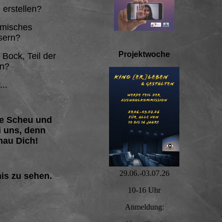
 erstellen?
ilmisches
sern?
Projektwoche
 Bock, Teil der
in?
...
e Scheu und
i uns, denn
nau Dich!
29.06.-03.07.26
nis zu sehen.
10-16 Uhr
Anmeldung: