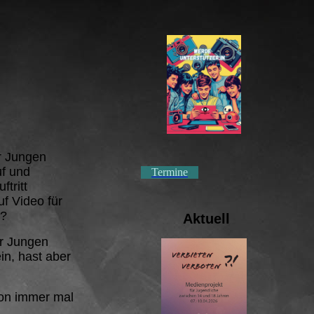
er Jungen
f und
Termine
tritt
f Video für
n?
Aktuell
er Jungen
in, hast aber
hon immer mal