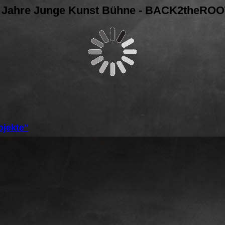
 Jahre Junge Kunst Bühne - BACK2theRO
ojekte"