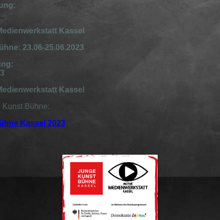
ung:
 Medienwerkstatt Kassel
hne: 23.06-25.06.2023
ung:
23
 Medienwerkstatt Kassel
n Kunst Bühne:
ühne Kassel 2023